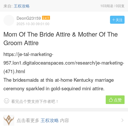
来自:
王权攻略
103阅读 / 0回复
DeonG23159
Lv.1
关注

2025-10-30 09:01:00
Mom Of The Bride Attire & Mother Of The
Groom Attire
https://je-tal-marketing-
957.lon1.digitaloceanspaces.com/research/je-marketing-
(471).html
The bridesmaids at this at-home Kentucky marriage
ceremony sparkled in gold-sequined mini attire.
点赞


看完点个赞支持下作者吧！
点击看更多
王权攻略
内容
