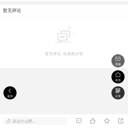
暂无评论

暂无评论, 快来抢沙发

客服

首页


返回
分享




说点什么吧...
