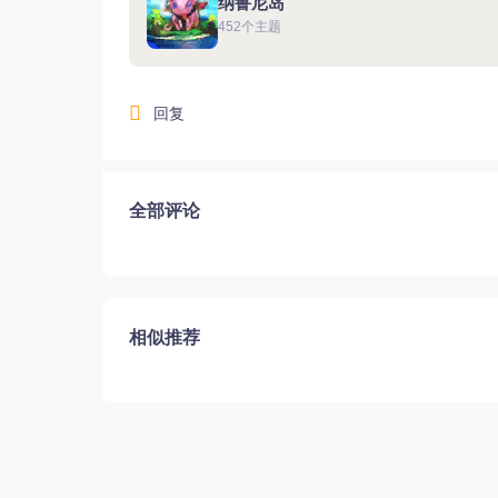
纳鲁尼岛
452个主题
回复
12.22国服圣骑士上线
全部评论
相似推荐