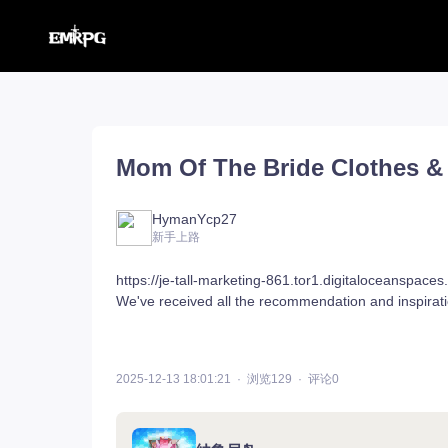
命运方舟【外服】
汉化工具
命运方舟【外服】
俄服【10.116】
Mom Of The Bride Clothes 
命运方舟【国服】
美服【10.115】
王权与自由
汉化客户端
汉化教程
彩砖充值
HymanYcp27
新手上路
https://je-tall-marketing-861.tor1.digitaloceanspace
We've received all the recommendation and inspiratio
登录
2025-12-13 18:01:21
浏览129
评论0