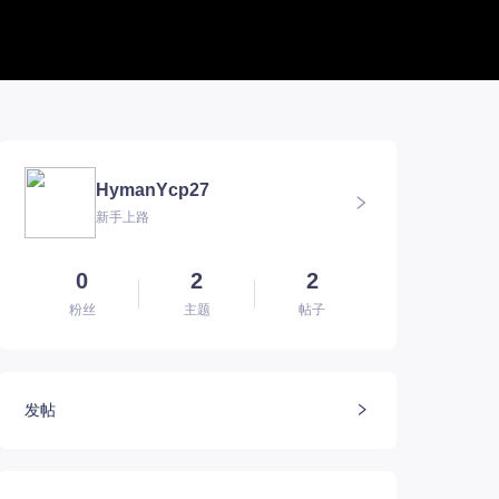
帮助中心
新版本专题
BUG反馈
军团长副本
联系客服
深渊地牢
HymanYcp27
方舟FQA
大陆
新手上路
E币$会员组
深渊副本
EM俄服群
圣骑士构筑
EM国服群
圣骑士捏脸
EM美服群
0
2
2
粉丝
主题
帖子
发帖