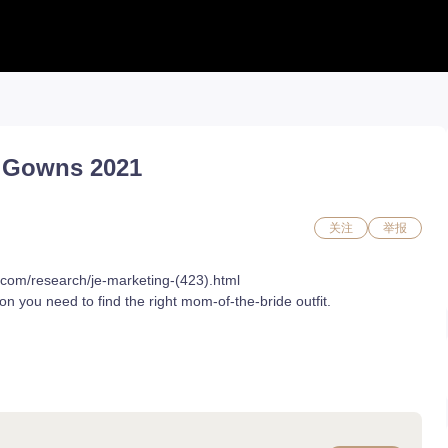
工具合集
工具合集
攻略合集
能力石计算器
铭刻配置
职业攻略
& Gowns 2021
活动日历 new
好感度查询
开荒指南
捏脸转换
能力石计算器
副本攻略
流浪商人
捏脸数据
收集攻略
百科地图
捏脸转换
一图流
好感度查询
职业构筑
关注
举报
铭刻配置
百科地图
魅魔炫舞模拟
魅魔炫舞模拟
s.com/research/je-marketing-(423).html
n you need to find the right mom-of-the-bride outfit.