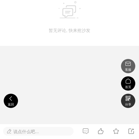

暂无评论, 快来抢沙发

客服

首页


返回
分享




说点什么吧...
