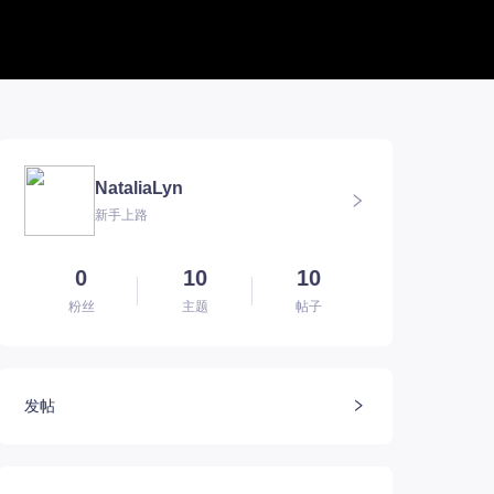
帮助中心
新版本专题
BUG反馈
军团长副本
联系客服
深渊地牢
NataliaLyn
方舟FQA
大陆
新手上路
E币$会员组
深渊副本
EM俄服群
圣骑士构筑
EM国服群
圣骑士捏脸
EM美服群
0
10
10
粉丝
主题
帖子
发帖