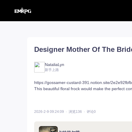
命运方舟【外服】
汉化工具
命运方舟【外服】
俄服【10.116】
Designer Mother Of The Brid
命运方舟【国服】
美服【10.115】
王权与自由
汉化客户端
汉化教程
彩砖充值
NataliaLyn
新手上路
https://gossamer-custard-391.notion.site/2e2e92
This beautiful floral frock would make the perfect 
登录
2026-2-9 09:24:09
浏览136
评论0