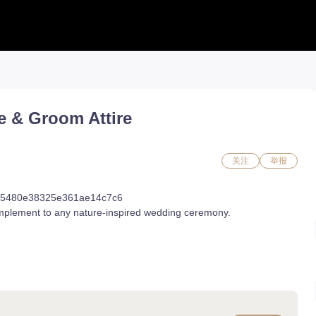
工具合集
工具合集
攻略合集
能力石计算器
铭刻配置
职业攻略
e & Groom Attire
活动日历 new
好感度查询
开荒指南
捏脸转换
能力石计算器
副本攻略
流浪商人
捏脸数据
收集攻略
百科地图
捏脸转换
一图流
好感度查询
职业构筑
关注
举报
铭刻配置
百科地图
魅魔炫舞模拟
魅魔炫舞模拟
fbfb5480e38325e361ae14c7c6
complement to any nature-inspired wedding ceremony.