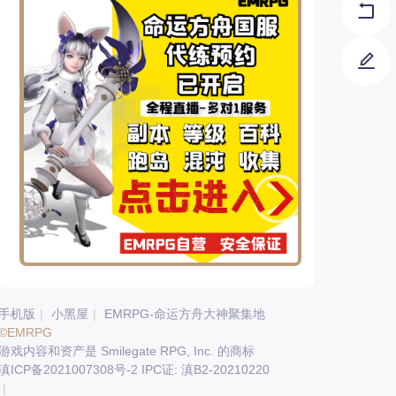
手机版
|
小黑屋
|
EMRPG-命运方舟大神聚集地
©EMRPG
游戏内容和资产是 Smilegate RPG, Inc. 的商标
滇ICP备2021007308号-2 IPC证: 滇B2-20210220
|