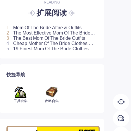
READING
扩展阅读
1
Mom Of The Bride Attire & Outfits
2
The Most Effective Mom Of The Bride
Outfits
3
The Best Mom Of The Bride Outfits
4
Cheap Mother Of The Bride Clothes,
5
19 Finest Mom Of The Bride Clothes Of
High Quality On Sale Now
2022
快捷导航
工具合集
攻略合集