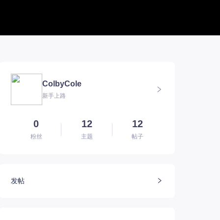
帮助中心
新版本专题
BUG反馈
军团长副本
联系客服
深渊地牢
ColbyCole
方舟FQA
大陆
新手上路
E币$会员组
深渊副本
EM俄服群
圣骑士构筑
EM国服群
圣骑士捏脸
EM美服群
0
12
12
粉丝
主题
帖子
发帖