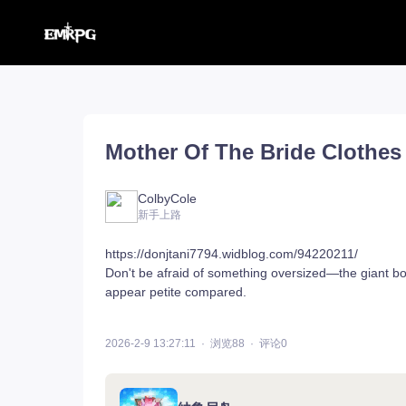
命运方舟【外服】
汉化工具
命运方舟【外服】
俄服【10.116】
Mother Of The Bride Clothes 
命运方舟【国服】
美服【10.115】
王权与自由
汉化客户端
汉化教程
彩砖充值
ColbyCole
新手上路
https://donjtani7794.widblog.com/94220211/
Don't be afraid of something oversized—the giant bow
登录
appear petite compared.
2026-2-9 13:27:11
浏览88
评论0