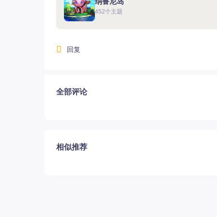
纳鲁尼岛
452个主题
回复
12.22国服圣骑士上线
全部评论
相似推荐