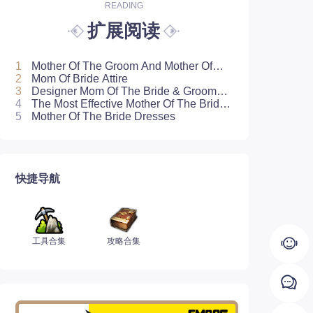
READING
扩展阅读
1
Mother Of The Groom And Mother Of
The Bride Attire
2
Mom Of Bride Attire
3
Designer Mom Of The Bride & Groom
Attire
4
The Most Effective Mother Of The Bride
Outfits
5
Mother Of The Bride Dresses
快捷导航
工具合集
攻略合集