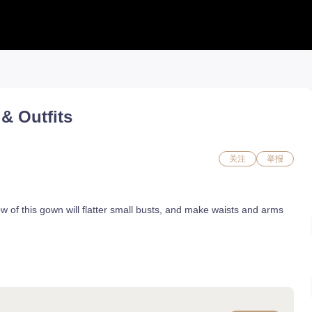
工具合集
工具合集
攻略合集
能力石计算器
铭刻配置
职业攻略
& Outfits
活动日历 new
好感度查询
开荒指南
捏脸转换
能力石计算器
副本攻略
流浪商人
捏脸数据
收集攻略
百科地图
捏脸转换
一图流
好感度查询
职业构筑
关注
举报
铭刻配置
百科地图
魅魔炫舞模拟
魅魔炫舞模拟
 of this gown will flatter small busts, and make waists and arms