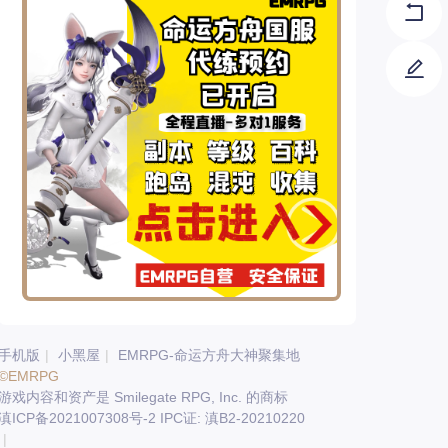
手机版
|
小黑屋
|
EMRPG-命运方舟大神聚集地
©EMRPG
游戏内容和资产是 Smilegate RPG, Inc. 的商标
滇ICP备2021007308号-2 IPC证: 滇B2-20210220
|