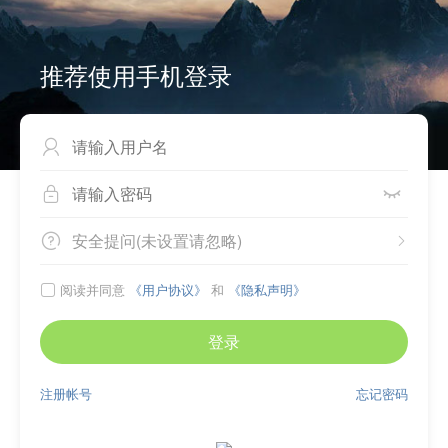
推荐使用手机登录



安全提问(未设置请忽略)


阅读并同意
《用户协议》
和
《隐私声明》

登录
注册帐号
忘记密码