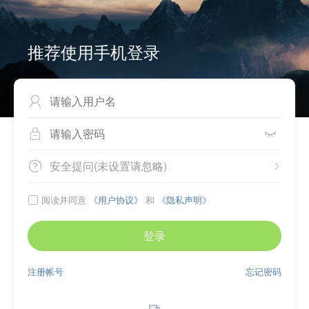
推荐使用手机登录



安全提问(未设置请忽略)


阅读并同意
《用户协议》
和
《隐私声明》

登录
注册帐号
忘记密码