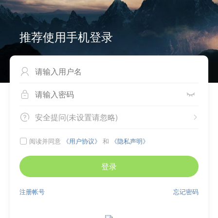
推荐使用手机登录



安全提问(未设置请忽略)


阅读并同意
《用户协议》
和
《隐私声明》

登录
注册帐号
忘记密码