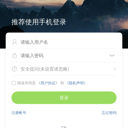
推荐使用手机登录



安全提问(未设置请忽略)


阅读并同意
《用户协议》
和
《隐私声明》

登录
注册帐号
忘记密码