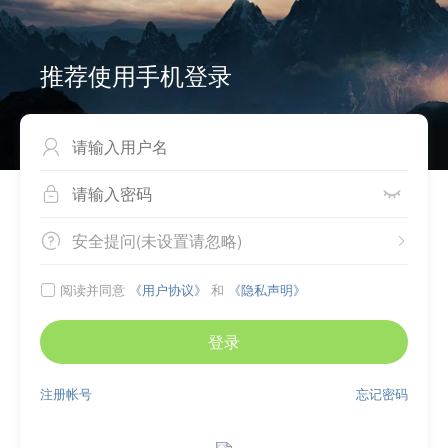
推荐使用手机登录



安全提问(未设置请忽略)


阅读并同意
《用户协议》
和
《隐私声明》

登录
注册帐号
忘记密码