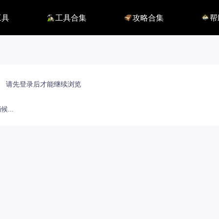
工具
工具合集
攻略合集
帮
116】
铭刻配置
职业攻略
BUG
115】
好感度查询
开荒指南
联系
端
能力石计算器
副本攻略
方舟F
捏脸数据
收集攻略
E币$
捏脸转换
一图流
EM
职业构筑
EM
百科地图
EM
请先登录后才能继续浏览
魅魔炫舞模拟
...