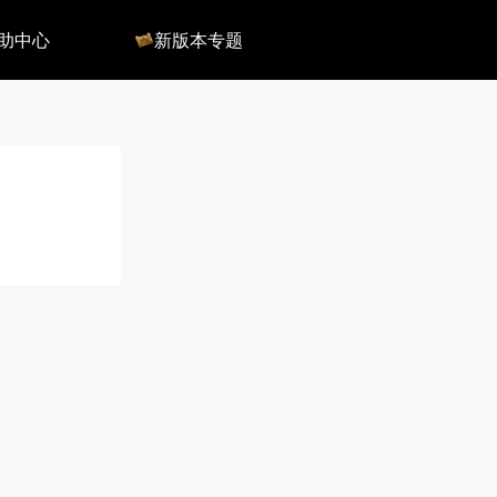
助中心
新版本专题
反馈
军团长副本
客服
深渊地牢
QA
大陆
会员组
深渊副本
俄服群
圣骑士构筑
国服群
圣骑士捏脸
美服群