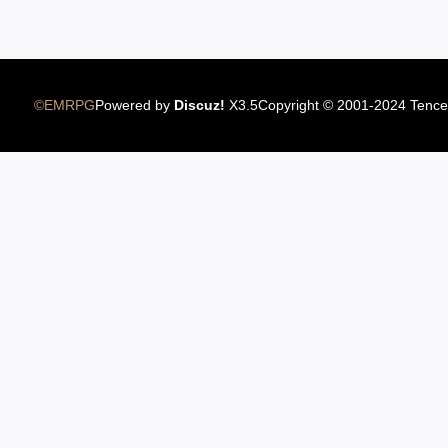
12.22国服圣骑士上线
©EMRPG
Powered by
Discuz!
X3.5
Copyright © 2001-2024 Tence