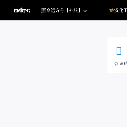
命运方舟【外服】
汉化
命运方舟【外服】
俄服【10.
命运方舟【国服】
美服【10.
王权与自由
汉化客户
汉化教程
彩砖充值
请稍候
登录