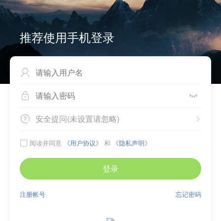
推荐使用手机登录



安全提问(未设置请忽略)


阅读并同意
《用户协议》
和
《隐私声明》

登录
注册帐号
忘记密码