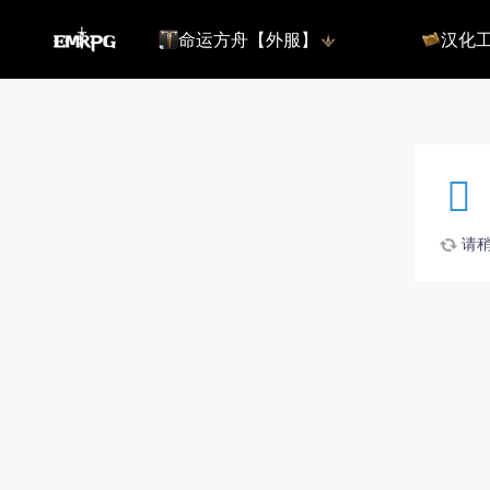
命运方舟【外服】
汉化
命运方舟【外服】
俄服【10.
命运方舟【国服】
美服【10.
王权与自由
汉化客户
汉化教程
彩砖充值
请稍候
登录