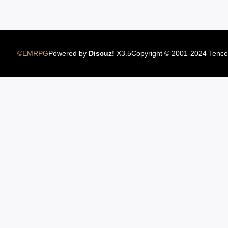
12.22国服圣骑士上线
©EMRPG
Powered by
Discuz!
X3.5
Copyright © 2001-2024 Tence