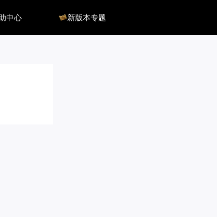
助中心
新版本专题
反馈
军团长副本
客服
深渊地牢
QA
大陆
会员组
深渊副本
俄服群
圣骑士构筑
国服群
圣骑士捏脸
美服群