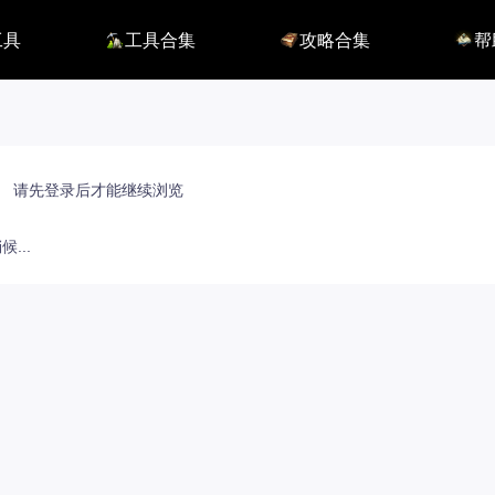
工具
工具合集
攻略合集
帮
116】
铭刻配置
职业攻略
BUG
115】
好感度查询
开荒指南
联系
端
能力石计算器
副本攻略
方舟F
捏脸数据
收集攻略
E币$
捏脸转换
一图流
EM
职业构筑
EM
百科地图
EM
请先登录后才能继续浏览
魅魔炫舞模拟
...