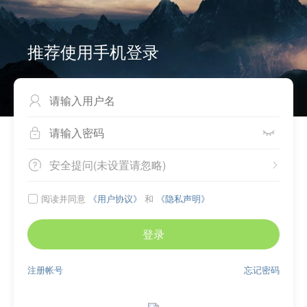
推荐使用手机登录



安全提问(未设置请忽略)


阅读并同意
《用户协议》
和
《隐私声明》

登录
注册帐号
忘记密码