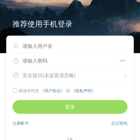
推荐使用手机登录



安全提问(未设置请忽略)


阅读并同意
《用户协议》
和
《隐私声明》

登录
注册帐号
忘记密码