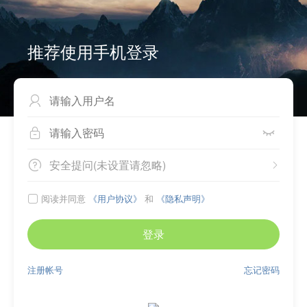
推荐使用手机登录



安全提问(未设置请忽略)


阅读并同意
《用户协议》
和
《隐私声明》

登录
注册帐号
忘记密码