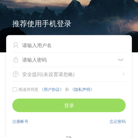
推荐使用手机登录



安全提问(未设置请忽略)


阅读并同意
《用户协议》
和
《隐私声明》

登录
注册帐号
忘记密码