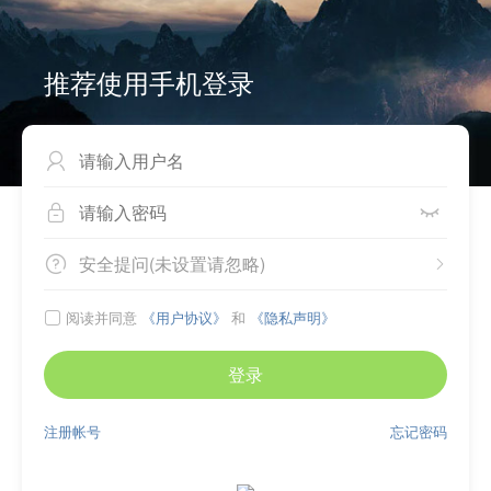
推荐使用手机登录



安全提问(未设置请忽略)


阅读并同意
《用户协议》
和
《隐私声明》

登录
注册帐号
忘记密码