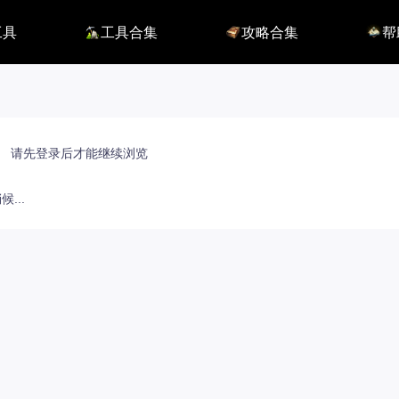
工具
工具合集
攻略合集
帮
116】
铭刻配置
职业攻略
BUG
115】
好感度查询
开荒指南
联系
端
能力石计算器
副本攻略
方舟F
捏脸数据
收集攻略
E币$
捏脸转换
一图流
EM
职业构筑
EM
百科地图
EM
请先登录后才能继续浏览
魅魔炫舞模拟
...