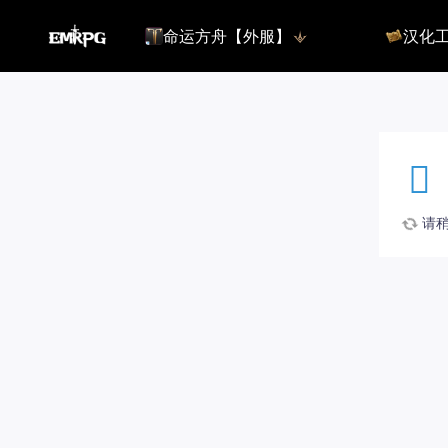
命运方舟【外服】
汉化
命运方舟【外服】
俄服【10.
命运方舟【国服】
美服【10.
王权与自由
汉化客户
汉化教程
彩砖充值
请稍候
登录