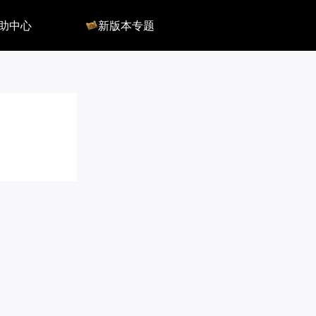
助中心
新版本专题
反馈
军团长副本
客服
深渊地牢
QA
大陆
会员组
深渊副本
俄服群
圣骑士构筑
国服群
圣骑士捏脸
美服群