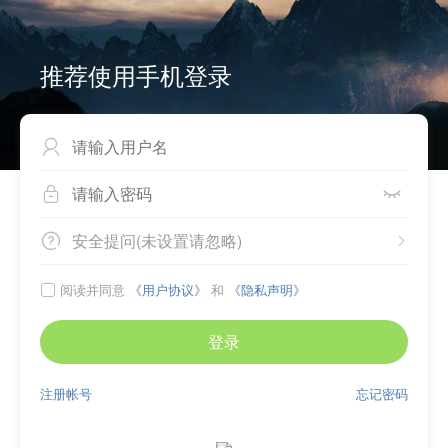
推荐使用手机登录



安全提问(未设置请忽略)


阅读并同意
《用户协议》
和
《隐私声明》

登录
注册帐号
忘记密码