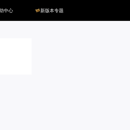
助中心
新版本专题
反馈
军团长副本
客服
深渊地牢
QA
大陆
会员组
深渊副本
俄服群
圣骑士构筑
国服群
圣骑士捏脸
美服群