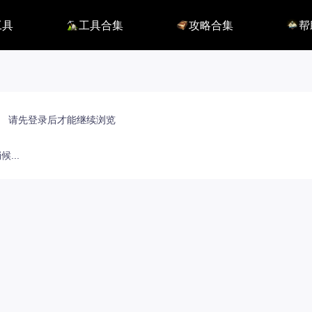
工具
工具合集
攻略合集
帮
116】
铭刻配置
职业攻略
BUG
115】
好感度查询
开荒指南
联系
端
能力石计算器
副本攻略
方舟F
捏脸数据
收集攻略
E币$
捏脸转换
一图流
EM
职业构筑
EM
百科地图
EM
请先登录后才能继续浏览
魅魔炫舞模拟
...