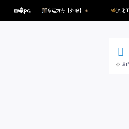
命运方舟【外服】
汉化
命运方舟【外服】
俄服【10.
命运方舟【国服】
美服【10.
王权与自由
汉化客户
汉化教程
彩砖充值
请稍候
登录