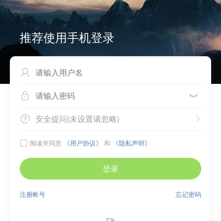
推荐使用手机登录



安全提问(未设置请忽略)


阅读并同意
《用户协议》
和
《隐私声明》

登录
注册帐号
忘记密码