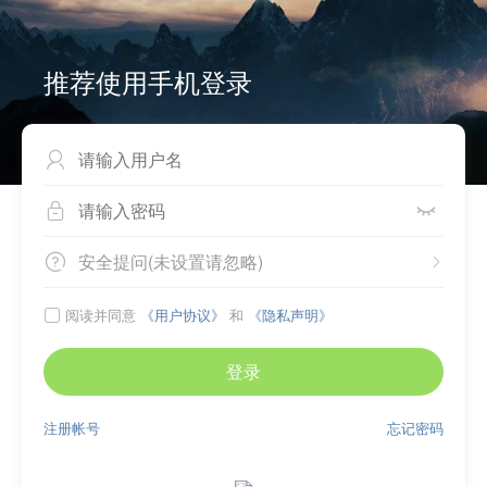
推荐使用手机登录



安全提问(未设置请忽略)


阅读并同意
《用户协议》
和
《隐私声明》

登录
注册帐号
忘记密码