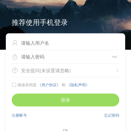
推荐使用手机登录



安全提问(未设置请忽略)


阅读并同意
《用户协议》
和
《隐私声明》

登录
注册帐号
忘记密码