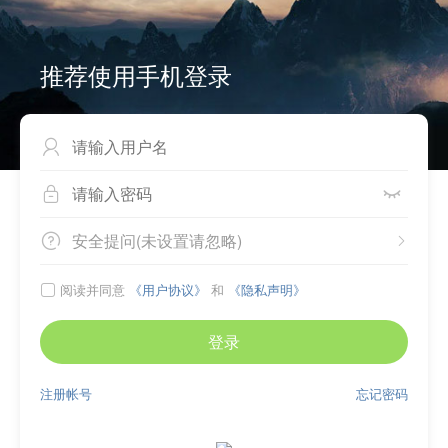
推荐使用手机登录



安全提问(未设置请忽略)


阅读并同意
《用户协议》
和
《隐私声明》

登录
注册帐号
忘记密码