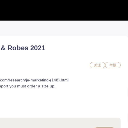
工具合集
工具合集
攻略合集
能力石计算器
铭刻配置
职业攻略
 & Robes 2021
活动日历 new
好感度查询
开荒指南
捏脸转换
能力石计算器
副本攻略
流浪商人
捏脸数据
收集攻略
百科地图
捏脸转换
一图流
好感度查询
职业构筑
关注
举报
铭刻配置
百科地图
魅魔炫舞模拟
魅魔炫舞模拟
s.com/research/je-marketing-(148).html
eport you must order a size up.