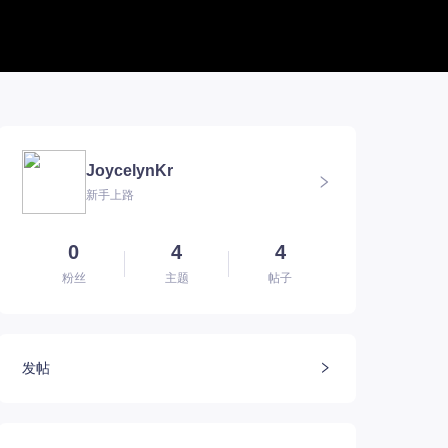
帮助中心
新版本专题
BUG反馈
军团长副本
联系客服
深渊地牢
JoycelynKr
方舟FQA
大陆
新手上路
E币$会员组
深渊副本
EM俄服群
圣骑士构筑
EM国服群
圣骑士捏脸
EM美服群
0
4
4
粉丝
主题
帖子
发帖