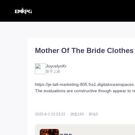
命运方舟【外服】
汉化工具
命运方舟【外服】
俄服【10.116】
Mother Of The Bride Clothes
命运方舟【国服】
美服【10.115】
王权与自由
汉化客户端
汉化教程
彩砖充值
JoycelynKr
新手上路
https://je-tall-marketing-805.fra1.digitaloceanspace
The evaluations are constructive though appear to r
登录
2025-8-2 23:23:22
浏览160
评论0