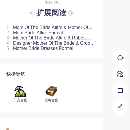
READING
扩展阅读
1
Mom Of The Bride Attire & Mother Of
The Groom Attire
2
Mom Bride Attire Formal
3
Mother Of The Bride Attire & Robes
2021
4
Designer Mother Of The Bride & Groom
Dresses
5
Mother Bride Dresses Formal
快捷导航
工具合集
攻略合集