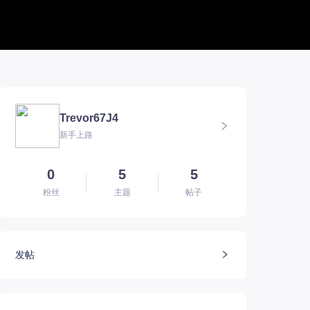
帮助中心
新版本专题
BUG反馈
军团长副本
联系客服
深渊地牢
Trevor67J4
方舟FQA
大陆
新手上路
E币$会员组
深渊副本
EM俄服群
圣骑士构筑
EM国服群
圣骑士捏脸
EM美服群
0
5
5
粉丝
主题
帖子
发帖