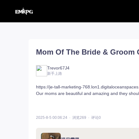
命运方舟【外服】
汉化工具
命运方舟【外服】
俄服【10.116】
Mom Of The Bride & Groom 
命运方舟【国服】
美服【10.115】
王权与自由
汉化客户端
汉化教程
彩砖充值
Trevor67J4
新手上路
https://je-tall-marketing-768.lon1.digitaloceanspace
Our moms are beautiful and amazing and they shoul
登录
2025-8-5 00:06:24
浏览269
评论0