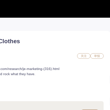
工具合集
工具合集
攻略合集
能力石计算器
铭刻配置
职业攻略
Clothes
活动日历 new
好感度查询
开荒指南
捏脸转换
能力石计算器
副本攻略
流浪商人
捏脸数据
收集攻略
百科地图
捏脸转换
一图流
好感度查询
职业构筑
关注
举报
铭刻配置
百科地图
魅魔炫舞模拟
魅魔炫舞模拟
s.com/research/je-marketing-(316).html
d rock what they have.