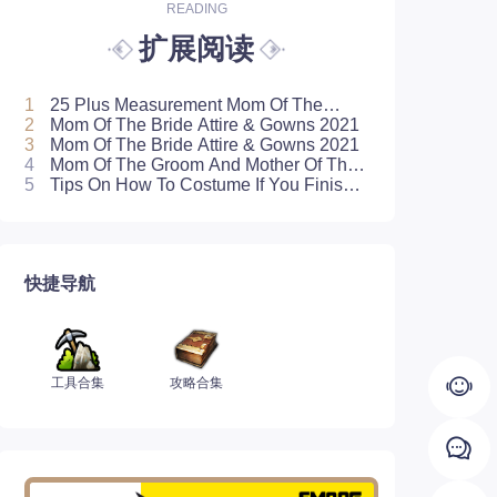
READING
扩展阅读
1
25 Plus Measurement Mom Of The
Bride Dresses Your Mom Will Rock
2
Mom Of The Bride Attire & Gowns 2021
3
Mom Of The Bride Attire & Gowns 2021
4
Mom Of The Groom And Mother Of The
Bride Dresses
5
Tips On How To Costume If You Finish
Up The Mother Of The Bride Or Groom
快捷导航
工具合集
攻略合集