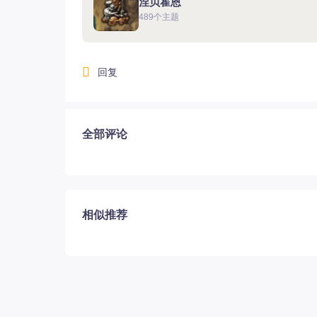
涅贝霍恩
489个主题
回复
12.22国服圣骑士上线
全部评论
相似推荐