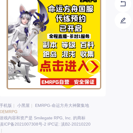
手机版
|
小黑屋
|
EMRPG-命运方舟大神聚集地
©EMRPG
游戏内容和资产是 Smilegate RPG, Inc. 的商标
滇ICP备2021007308号-2 IPC证: 滇B2-20210220
|