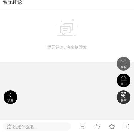
暂无评论

暂无评论, 快来抢沙发

客服

首页


返回
分享




说点什么吧...
