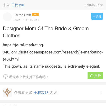
来自:
王权攻略
97阅读 / 0回复
Jarred1798
Lv.1
关注

2025-11-6 14:30:53
Designer Mom Of The Bride & Groom
Clothes
https://je-tal-marketing-
948.lon1.digitaloceanspaces.com/research/je-marketing-
(46).html
This gown, as its name suggests, is extremely elegant.
点赞


看完点个赞支持下作者吧！
点击看更多
王权攻略
内容
