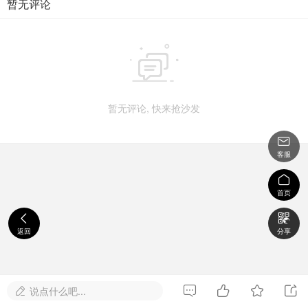
暂无评论

暂无评论, 快来抢沙发

客服

首页


返回
分享




说点什么吧...
