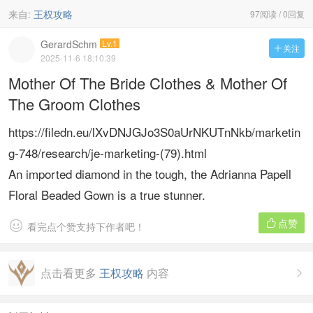
来自:
王权攻略
97阅读 / 0回复
GerardSchm
Lv.1
关注

2025-11-6 18:10:39
Mother Of The Bride Clothes & Mother Of
The Groom Clothes
https://filedn.eu/lXvDNJGJo3S0aUrNKUTnNkb/marketin
g-748/research/je-marketing-(79).html
An imported diamond in the tough, the Adrianna Papell
Floral Beaded Gown is a true stunner.
点赞


看完点个赞支持下作者吧！
点击看更多
王权攻略
内容
