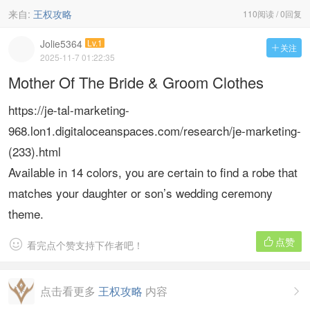
来自:
王权攻略
110阅读 / 0回复
Jolie5364
Lv.1
关注

2025-11-7 01:22:35
Mother Of The Bride & Groom Clothes
https://je-tal-marketing-
968.lon1.digitaloceanspaces.com/research/je-marketing-
(233).html
Available in 14 colors, you are certain to find a robe that
matches your daughter or son’s wedding ceremony
theme.
点赞


看完点个赞支持下作者吧！
点击看更多
王权攻略
内容
