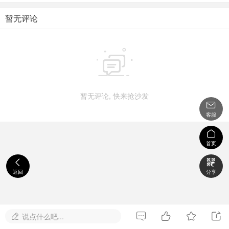
暂无评论

暂无评论, 快来抢沙发

客服

首页


返回
分享




说点什么吧...
