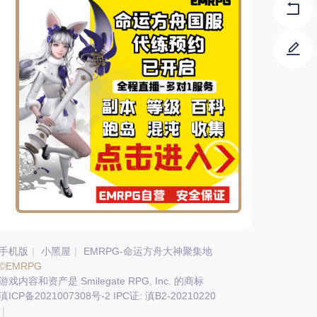
手机版
|
小黑屋
|
EMRPG-命运方舟大神聚集地
©EMRPG
游戏内容和资产是 Smilegate RPG, Inc. 的商标
滇ICP备2021007308号-2 IPC证: 滇B2-20210220
|