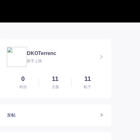
帮助中心
新版本专题
BUG反馈
军团长副本
联系客服
深渊地牢
DKOTerrenc
方舟FQA
大陆
新手上路
E币$会员组
深渊副本
EM俄服群
圣骑士构筑
EM国服群
圣骑士捏脸
EM美服群
0
11
11
粉丝
主题
帖子
发帖