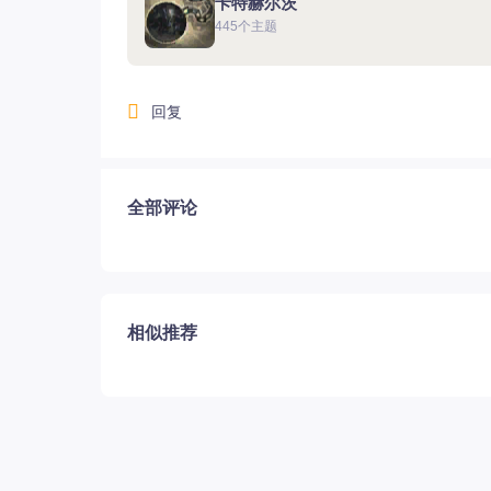
卡特赫尔茨
445个主题
回复
12.22国服圣骑士上线
全部评论
相似推荐