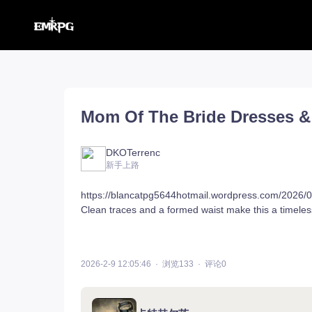
命运方舟【外服】
汉化工具
命运方舟【外服】
俄服【10.116】
Mom Of The Bride Dresses 
命运方舟【国服】
美服【10.115】
王权与自由
汉化客户端
汉化教程
彩砖充值
DKOTerrenc
新手上路
https://blancatpg5644hotmail.wordpress.com/2026/0
Clean traces and a formed waist make this a timeless
登录
2026-2-9 12:05:46
浏览133
评论0