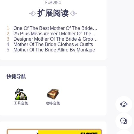
READING
扩展阅读
1
One Of The Best Mother Of The Bride
Outfits
2
25 Plus Measurement Mother Of The
Bride Attire Your Mom Will Rock
3
Designer Mother Of The Bride & Groom
Dresses
4
Mother Of The Bride Clothes & Outfits
5
Mother Of The Bride Attire By Montage
快捷导航
工具合集
攻略合集