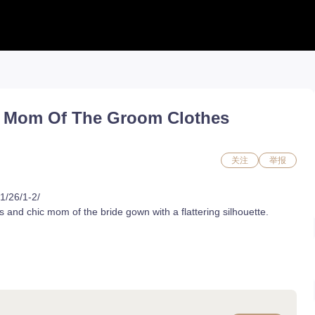
工具合集
工具合集
攻略合集
能力石计算器
铭刻配置
职业攻略
& Mom Of The Groom Clothes
活动日历 new
好感度查询
开荒指南
捏脸转换
能力石计算器
副本攻略
流浪商人
捏脸数据
收集攻略
百科地图
捏脸转换
一图流
好感度查询
职业构筑
关注
举报
铭刻配置
百科地图
魅魔炫舞模拟
魅魔炫舞模拟
1/26/1-2/
 and chic mom of the bride gown with a flattering silhouette.