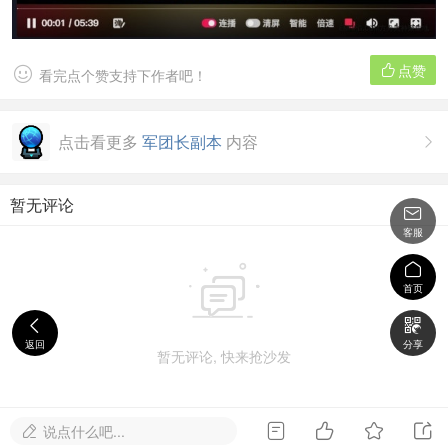
点赞


看完点个赞支持下作者吧！
点击看更多
军团长副本
内容

暂无评论

客服


首页


返回
分享
暂无评论, 快来抢沙发




说点什么吧...
