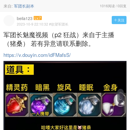
来自:
军团长副本
1016阅读 / 0回复
beila123
Lv.7
关注

2023-10-9 22:10:32
#欲望军团长
军团长魅魔视频（p2 狂战）来自于主播
（猪桑） 若有异意请联系删除。
https://v.douyin.com/idFMafsS/