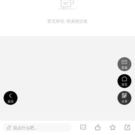

暂无评论, 快来抢沙发

客服

首页


返回
分享




说点什么吧...
