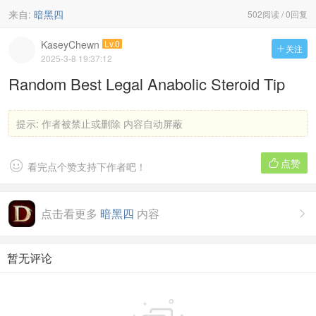
来自:
暗黑四
502阅读 / 0回复
KaseyChewn
Lv.0
关注

2025-3-8 19:37:12
Random Best Legal Anabolic Steroid Tip
提示:
作者被禁止或删除 内容自动屏蔽
点赞


看完点个赞支持下作者吧！
点击看更多
暗黑四
内容

暂无评论