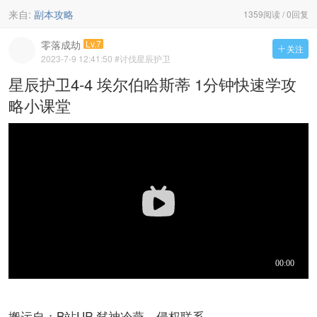
来自:
副本攻略
1359阅读 / 0回复
零落成劫
Lv.7
关注

2023-7-9 12:41:50
#讨伐星辰护卫
星辰护卫4-4 埃尔伯哈斯蒂 1分钟快速学攻
略小课堂
搬运自：B站UP 弑神冷燕，侵权联系