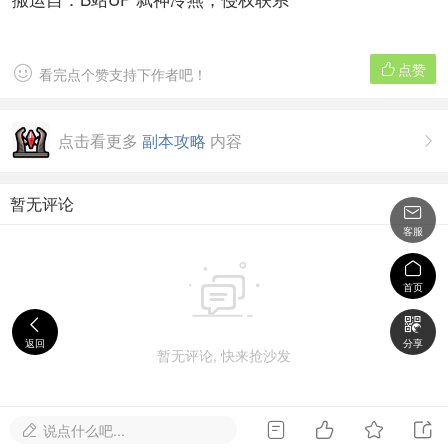
点赞


看完点个赞支持下作者吧！
点击看更多
副本攻略
内容

暂无评论

客服


首页


返回
分享
暂无评论, 快来抢沙发




说点什么吧...
