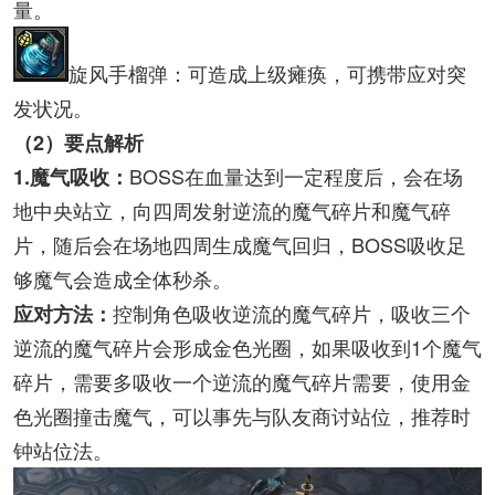
量。
旋风手榴弹：可造成上级瘫痪，可携带应对突
发状况。
（2）要点解析
BOSS在血量达到一定程度后，会在场
1.魔气吸收：
地中央站立，向四周发射逆流的魔气碎片和魔气碎
片，随后会在场地四周生成魔气回归，BOSS吸收足
够魔气会造成全体秒杀。
控制角色吸收逆流的魔气碎片，吸收三个
应对方法：
逆流的魔气碎片会形成金色光圈，如果吸收到1个魔气
碎片，需要多吸收一个逆流的魔气碎片需要，使用金
色光圈撞击魔气，可以事先与队友商讨站位，推荐时
钟站位法。