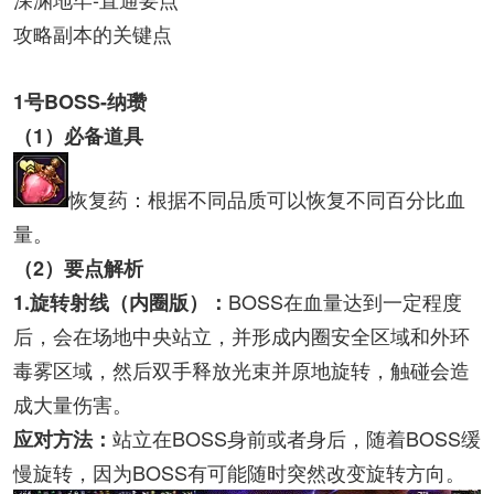
攻略副本的关键点
1号BOSS-纳瓒
（1）必备道具
恢复药：根据不同品质可以恢复不同百分比血
量。
（2）要点解析
BOSS在血量达到一定程度
1.旋转射线（内圈版）：
后，会在场地中央站立，并形成内圈安全区域和外环
毒雾区域，然后双手释放光束并原地旋转，触碰会造
成大量伤害。
站立在BOSS身前或者身后，随着BOSS缓
应对方法：
慢旋转，因为BOSS有可能随时突然改变旋转方向。