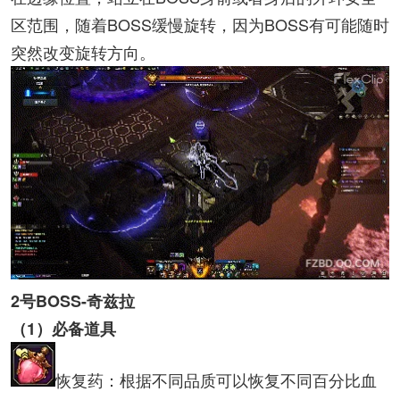
区范围，随着BOSS缓慢旋转，因为BOSS有可能随时
突然改变旋转方向。
2号BOSS-奇兹拉
（1）必备道具
恢复药：根据不同品质可以恢复不同百分比血